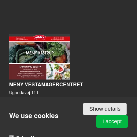
MENY VESTAMAGERCENTRET
Ugandavej 111
2770 Kastrup
View on map
Show details
We use cookies
32 53 65 80
I accept
Website
032744@meny.dk