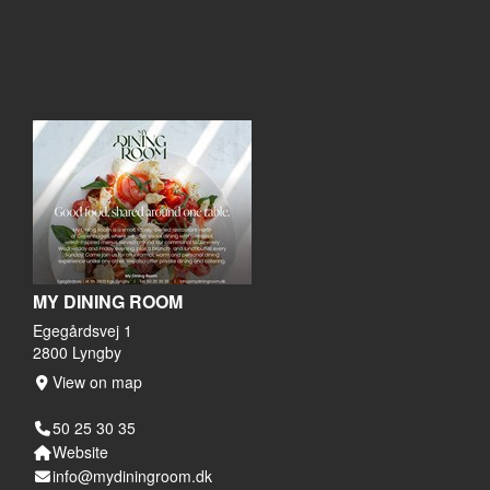
MY DINING ROOM
Egegårdsvej 1
2800 Lyngby
View on map
50 25 30 35
Website
info@mydiningroom.dk