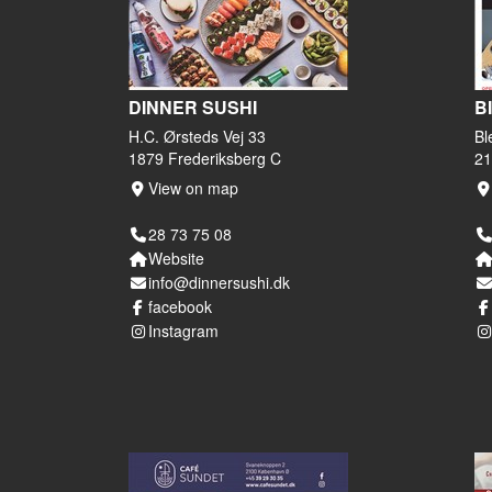
DINNER SUSHI
B
H.C. Ørsteds Vej 33
Bl
1879 Frederiksberg C
21
View on map
28 73 75 08
Website
info@dinnersushi.dk
facebook
Instagram