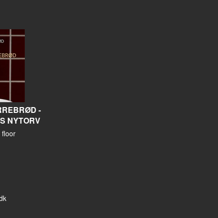
REBRØD -
S NYTORV
floor
dk