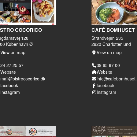
ISTRO COCORICO
CAFÉ BOMHUSET
egdamsvej 128
Strandvejen 235
00 København Ø
2920 Charlottenlund
View on map
View on map
24 27 25 57
39 65 67 00
Website
Website
mail@bistrococorico.dk
info@cafebomhuset.
facebook
facebook
Instagram
Instagram