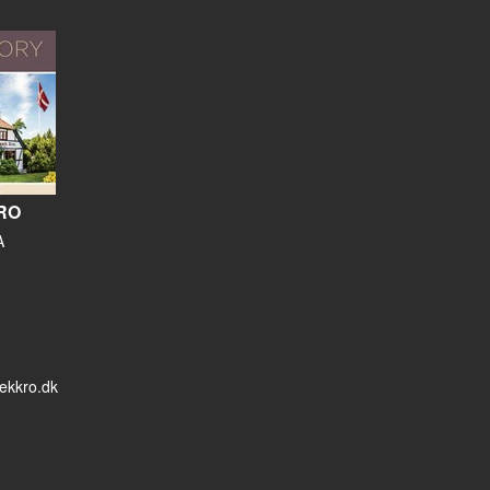
RO
A
ekkro.dk