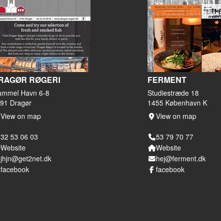
RAGØR RØGERI
FERMENT
mmel Havn 6-8
Studiestræde 18
91 Dragør
1455 København K
View on map
View on map
32 53 06 03
53 79 70 77
Website
Website
jhjn@get2net.dk
hej@ferment.dk
facebook
facebook