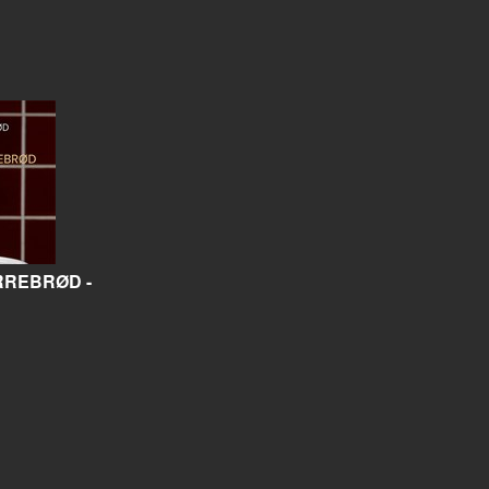
REBRØD -