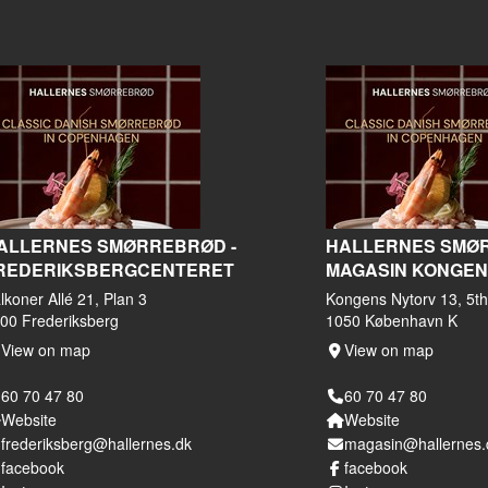
ALLERNES SMØRREBRØD -
HALLERNES SMØR
REDERIKSBERGCENTERET
MAGASIN KONGEN
lkoner Allé 21, Plan 3
Kongens Nytorv 13, 5th 
00 Frederiksberg
1050 København K
View on map
View on map
60 70 47 80
60 70 47 80
Website
Website
frederiksberg@hallernes.dk
magasin@hallernes.
facebook
facebook