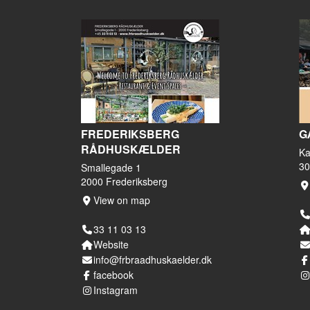
FREDERIKSBERG
G
RÅDHUSKÆLDER
Ka
30
Smallegade 1
2000 Frederiksberg
View on map
33 11 03 13
Website
info@frbraadhuskaelder.dk
facebook
Instagram