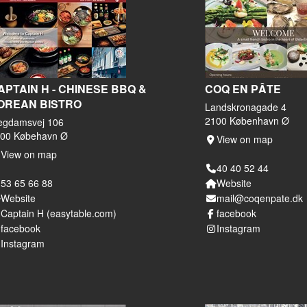
APTAIN H - CHINESE BBQ &
COQ EN PÂTE
OREAN BISTRO
Landskronagade 4
2100 København Ø
egdamsvej 106
00 Købehavn Ø
View on map
View on map
40 40 52 44
53 65 66 88
Website
Website
mail@coqenpate.dk
Captain H (easytable.com)
facebook
facebook
Instagram
Instagram