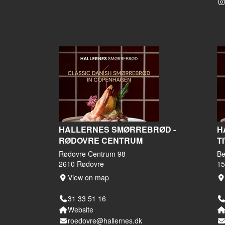
HALLERNES SMØRREBRØD -
H
RØDOVRE CENTRUM
T
Rødovre Centrum 98
Be
2610 Rødovre
15
View on map
31 33 51 16
Website
roedovre@hallernes.dk