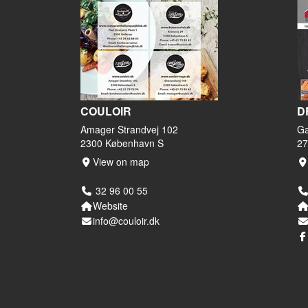
COULOIR
D
Amager Strandvej 102
Ga
2300 København S
27
View on map
32 96 00 55
Website
info@couloir.dk