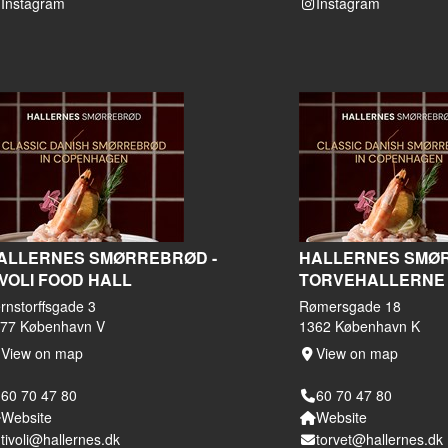
Instagram
Instagram
ALLERNES SMØRREBRØD -
HALLERNES SMØR
IVOLI FOOD HALL
TORVEHALLERNE
rnstorffsgade 3
Rømersgade 18
77 København V
1362 København K
View on map
View on map
60 70 47 80
60 70 47 80
Website
Website
tivoli@hallernes.dk
torvet@hallernes.dk