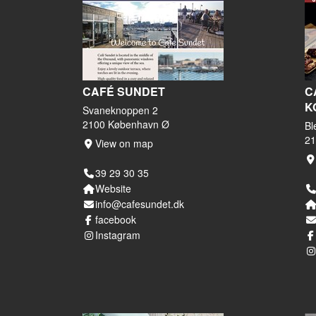
CAFÉ SUNDET
C
K
Svaneknoppen 2
2100 København Ø
Bl
21
View on map
39 29 30 35
Website
info@cafesundet.dk
facebook
Instagram