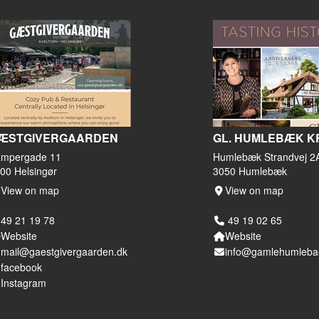
ÆSTGIVERGAARDEN
GL. HUMLEBÆK K
mpergade 11
Humlebæk Strandvej 2
00 Helsingør
3050 Humlebæk
View on map
View on map
49 21 19 78
49 19 02 65
Website
Website
mail@gaestgivergaarden.dk
info@gamlehumleba
facebook
Instagram